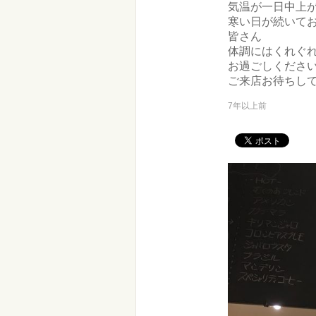
気温が一日中上
寒い日が続いて
皆さん
体調にはくれぐ
お過ごしくださ
ご来店お待ちしており
7年以上前