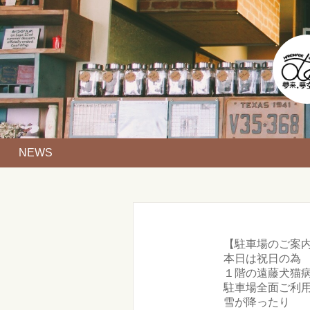
NEWS
【駐車場のご案
本日は祝日の為
１階の遠藤犬猫
駐車場全面ご利用頂
雪が降ったり