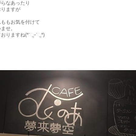
がらなあったり
おりますが
れももお気を付けて
いませ。
ますね(*ˊૢᵕˋૢ*)