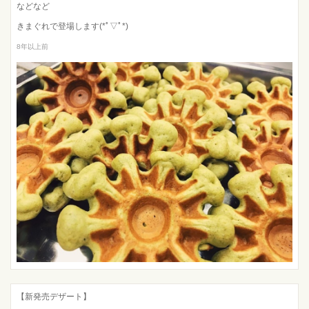
などなど
きまぐれで登場します(*ﾟ▽ﾟ*)
8年以上前
【新発売デザート】