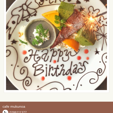
cafe mukunoa
0286111377