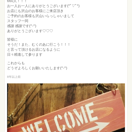
660人！！！
お一人お一人にありがとうございます(*ﾟ▽ﾟ*)
お店にも沢山のお客様にご来店頂き
ご予約のお客様も沢山いらっしゃいまして
スタッフ一同
感謝 感謝です(^-^)
ありがとうございます♡♡♡
皆様に
そうだ！また、むくのあに行こう！！！
と言って頂けるお店になるように
日々精進して参ります
これからも
どうぞよろしくお願いいたします(^-^)
8年以上前