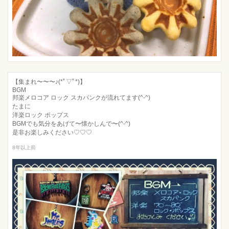
【集まれ〜〜〜♪(*ﾟ▽ﾟ*)】
BGM
邦楽メロコア ロック スカパンクが流れてます(^-^)
たまに
洋楽ロック ポップス
BGMでも気分をあげて〜懐かしんで〜(^-^)
是非お楽しみください♡♡♡
8年以上前