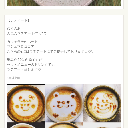
【ラテアート】
むくのあ
人気のラテアート(*ﾟ▽ﾟ*)
カフェラテのホット
マシュマロココア
こちらの2点はラテアートにてご提供しております♡♡♡
単品¥450は勿論ですが
セットメニューのドリンクでも
ラテアート致します♡
8年以上前