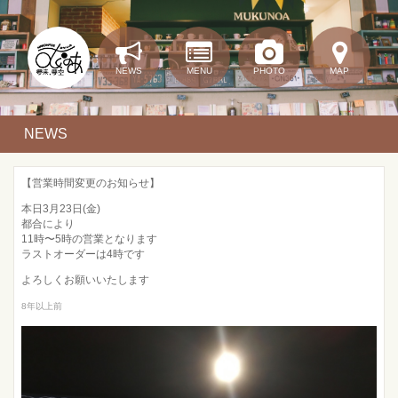
NEWS
MENU
PHOTO
MAP
NEWS
【営業時間変更のお知らせ】
本日3月23日(金)
都合により
11時〜5時の営業となります
ラストオーダーは4時です
よろしくお願いいたします
8年以上前