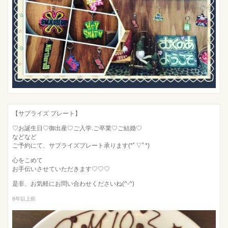
【サプライズ プレート】
♡お誕生日♡御出産♡ご入学.ご卒業♡ご結婚♡
などなど
ご予約にて、サプライズプレート承ります(*ﾟ▽ﾟ*)
心をこめて
お手伝いさせていただきます♡♡♡
是非、お気軽にお問い合わせくださいね(^-^)
8年以上前